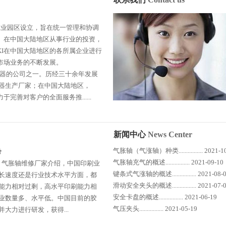
工业园区设立，旨在统一管理和协调
司。在中国大陆地区从事行业的投资，
KI在中国大陆地区的各所属企业进行
国市场业务的不断发展。
器的公司之一。历经三十余年发展
器生产厂家；在中国大陆地区，
完善对客户的全面服务推......
新闻中心
News Center
气胀轴（气涨轴）种类................ 2021-1
势
气胀轴充气的概述................ 2021-09-10
 气胀轴维修厂家介绍，中国印刷业
键条式气涨轴的概述................ 2021-08-
长速度还是行业技术水平方面，都
滑动安全夹头的概述................ 2021-07-
能力相对过剩，高水平印刷能力相
安全卡盘的概述................ 2021-06-19
业数量多、水平低。中国目前的胶
气压夹头................ 2021-05-19
大力进行研发，获得...