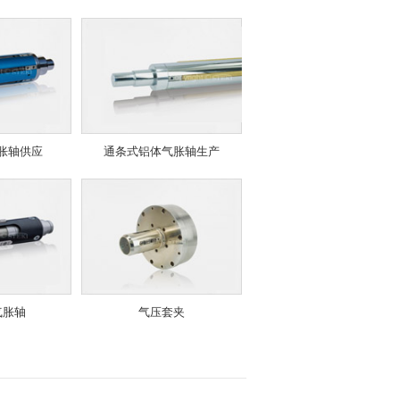
胀轴供应
通条式铝体气胀轴生产
气胀轴
气压套夹