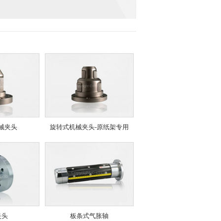
械夹头
旋转式机械夹头-原纸架专用
夹头
板条式气胀轴