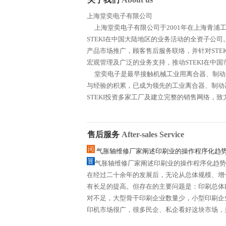
上海堂奕电子有限公司
上海堂奕电子有限公司于2001年在上海青浦
STEKI在中国大陆地区的业务活动的全资子公
产品市场推广，顾客售后服务联络，并针对STE
宏观管理及广泛的业务支持，推动STEKI在中
堂奕电子是最早接触机械工业用离合器、制动
与经验的积累，已成为领先的工业离合器、制动
STEKI投资多家工厂及建立完整的销售网络，致力于
售后服务
After-sales Service
气胀轴维修厂家阐述印刷业的操作程序化趋
气胀轴维修厂家阐述印刷业的操作程序化趋势
在经过二十余年的发展后，无论从总体规模、增
有长足的提高。但存在的主要问题是：印刷总体
对不足，大型骨干印刷企业数量少，小型印刷企
印机市场很广，很多民企、私企看好这块市场，并